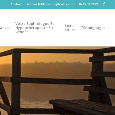
Contact
Antoine@alliance-Sophrologie.fr
07 82 59 09 19
Facebo
Votre Sophrologue Et
Liens
ances
Hypnothérapeute En
Témoignages
Utiles
Vendée